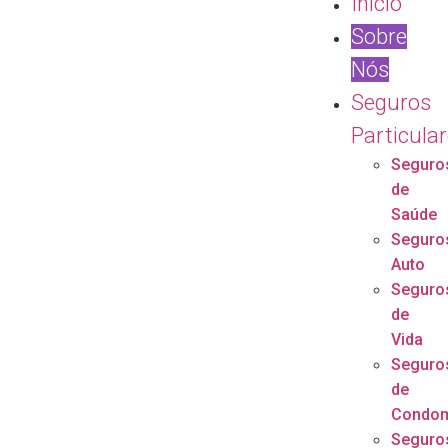
Início
Sobre
Nós
Seguros
Particula
Seguro
de
Saúde
Seguro
Auto
Seguro
de
Vida
Seguro
de
Condom
Seguro