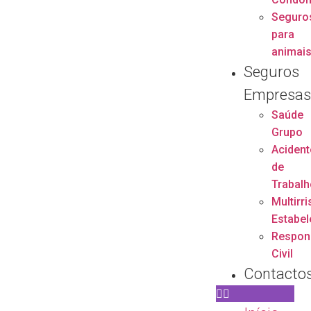
Seguro
para
animai
Seguros
Empresa
Saúde
Grupo
Acident
de
Trabalh
Multirr
Estabe
Respon
Civil
Contacto