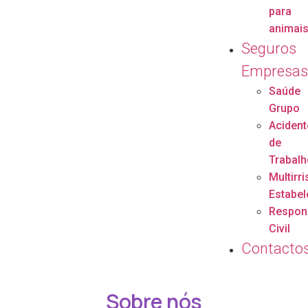
para
animai
Seguros
Empresa
Saúde
Grupo
Acident
de
Trabalh
Multirr
Estabe
Respon
Civil
Contacto
Sobre nós